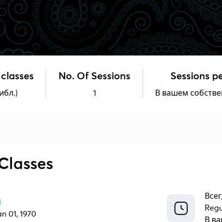
 classes
No. Of Sessions
Sessions p
ибл.)
1
В вашем собств
Classes
Всег
1
Regu
an 01, 1970
В в