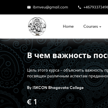
ibmveu@gmail.com
+4679337349
Home
Courses
В чем важность по
Цель этого курса – объяснить важность п
посвящен различным аспектам преданност
By
ISKCON Bhagavata College
€ 1