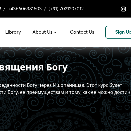
8
/
+436606381603
/
(+91) 7021207012
Library
About Us
Contact Us
Sign U
священия Богу
реданности Богу через Ишопанишад. Этот курс будет
и Богу, ее преимуществам и тому, как ее можно достич