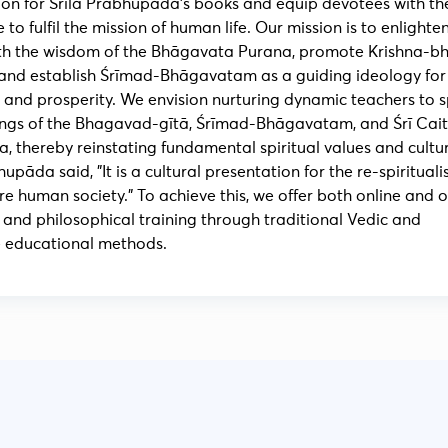
ion for Śrīla Prabhupāda’s books and equip devotees with th
to fulfil the mission of human life. Our mission is to enlighte
ith the wisdom of the Bhāgavata Purana, promote Krishna-bh
 and establish Śrīmad-Bhāgavatam as a guiding ideology for
, and prosperity. We envision nurturing dynamic teachers to 
ings of the Bhagavad-gītā, Śrīmad-Bhāgavatam, and Śrī Cai
, thereby reinstating fundamental spiritual values and cultu
hupāda said, "It is a cultural presentation for the re-spirituali
ire human society." To achieve this, we offer both online and o
and philosophical training through traditional Vedic and
e educational methods.