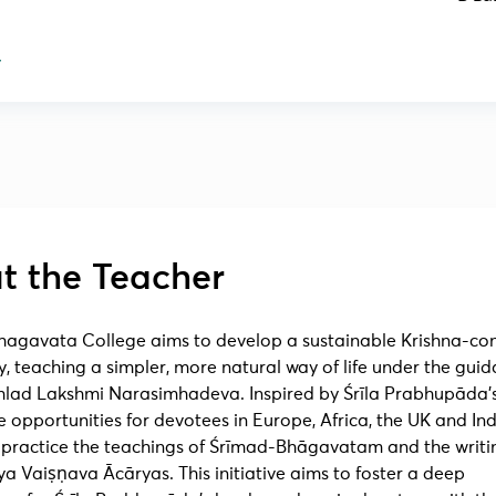
t the Teacher
agavata College aims to develop a sustainable Krishna-co
 teaching a simpler, more natural way of life under the guid
ahlad Lakshmi Narasimhadeva. Inspired by Śrīla Prabhupāda’s 
 opportunities for devotees in Europe, Africa, the UK and Ind
 practice the teachings of Śrīmad-Bhāgavatam and the writi
a Vaiṣṇava Ācāryas. This initiative aims to foster a deep