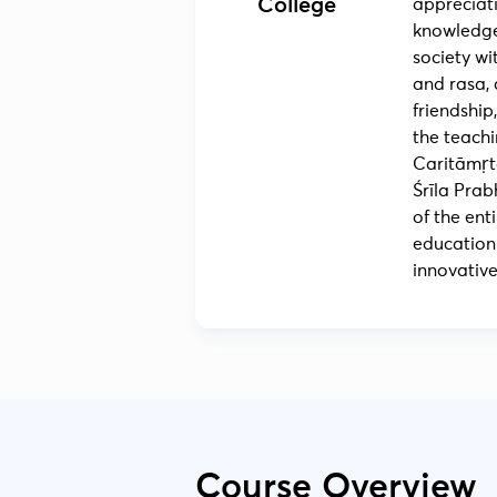
College
appreciat
knowledge 
society w
and rasa,
friendship
the teach
Caritāmṛta
Śrīla Prab
of the ent
education 
innovativ
Course Overview