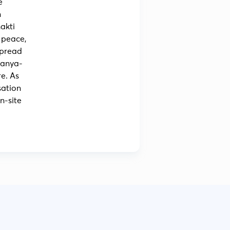
e
n
akti
 peace,
spread
tanya-
re. As
sation
n-site