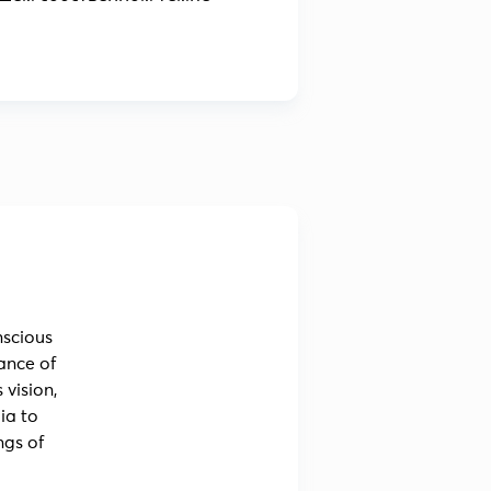
nscious
ance of
vision,
ia to
ngs of