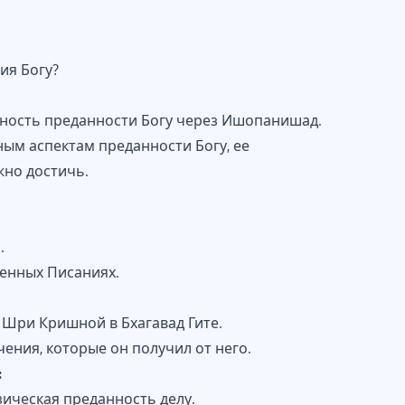
ия Богу?
жность преданности Богу через Ишопанишад.
ным аспектам преданности Богу, ее
жно достичь.
.
енных Писаниях.
 Шри Кришной в Бхагавад Гите.
ения, которые он получил от него.
:
ическая преданность делу.