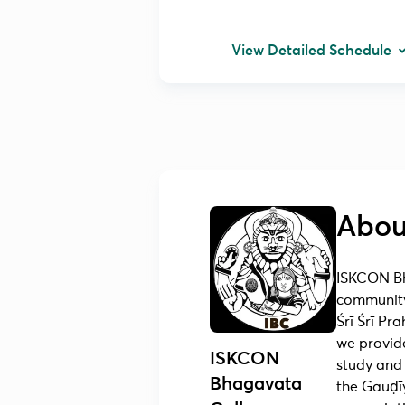
View Detailed Schedule
Abou
ISKCON Bh
community,
Śrī Śrī Pr
we provide
ISKCON
study and
Bhagavata
the Gauḍīy