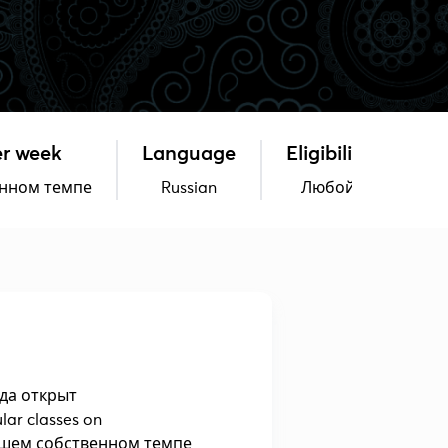
er week
Language
Eligibility
енном темпе
Russian
Любой
да открыт
lar classes on
ашем собственном темпе