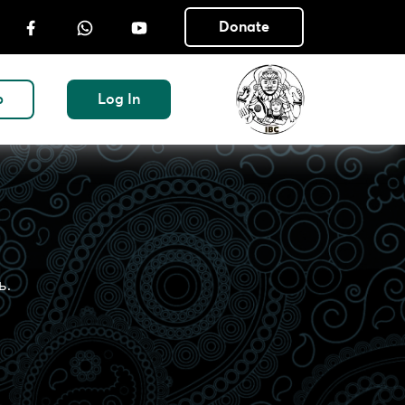
Donate
p
Log In
ь.