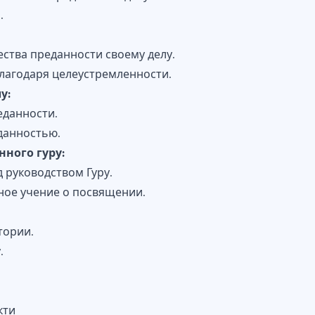
.
ства преданности своему делу.
лагодаря целеустремленности.
у:
еданности.
данностью.
ного гуру:
 руководством Гуру.
ное учение о посвящении.
тории.
.
кти