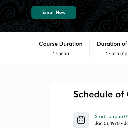
Enroll Now
Course Duration
Duration of
1 часов
1 часа (пр
Schedule of 
Starts on
Jan 0
Jan 01, 1970
-
J